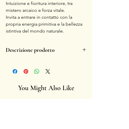
Intuizione e fioritura interiore, tra
mistero arcaico e forza vitale.
Invita a entrare in contatto con la
propria energia primitiva e la bellezza
istintiva del mondo naturale.
Descrizione prodotto
- Realizzato a mano in ceramica invetriata.
- Ogni pezzo é unico per sua natura.
- La fragilità aumenta il fascino del simbolo
nel tempo, sbiaditure o eventuali
scheggiature diventano memorie di storie
You Might Also Like
vissute.
- Artista: Francesca Ciliberti
Anima