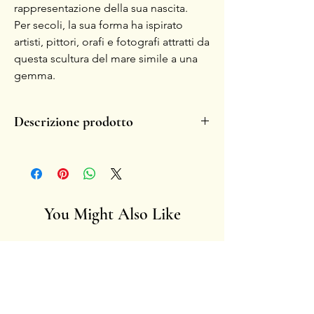
rappresentazione della sua nascita.
Per secoli, la sua forma ha ispirato
artisti, pittori, orafi e fotografi attratti da
questa scultura del mare simile a una
gemma.
Descrizione prodotto
- Realizzato a mano in ceramica invetriata.
- Ogni pezzo é unico per sua natura.
- La fragilità aumenta il fascino del simbolo
nel tempo, sbiaditure o eventuali
scheggiature diventano memorie di storie
You Might Also Like
vissute.
- Artista: Francesca Ciliberti.
Anima