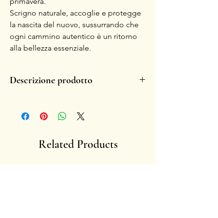
primavera.
Scrigno naturale, accoglie e protegge
la nascita del nuovo, sussurrando che
ogni cammino autentico è un ritorno
alla bellezza essenziale.
Descrizione prodotto
- Realizzato a mano in ceramica invetriata.
- Dipinto con oro zecchino 14 carati.
- Ogni pezzo é unico per sua natura.
- La fragilità aumenta il fascino del simbolo
nel tempo, sbiaditure o eventuali
Related Products
scheggiature diventano memorie di storie
vissute.
- Artista: Francesca Ciliberti
Anima